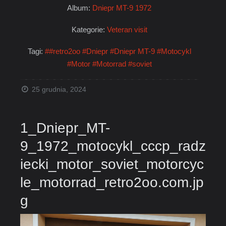
Album:
Dniepr MT-9 1972
Kategorie:
Veteran visit
Tagi:
##retro2oo
#Dniepr
#Dniepr MT-9
#Motocykl
#Motor
#Motorrad
#soviet
25 grudnia, 2024
1_Dniepr_MT-
9_1972_motocykl_cccp_radz
iecki_motor_soviet_motorcyc
le_motorrad_retro2oo.com.jp
g