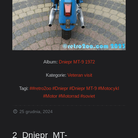
Album:
Dniepr MT-9 1972
Kategorie:
Veteran visit
Tagi:
##retro2oo
#Dniepr
#Dniepr MT-9
#Motocykl
#Motor
#Motorrad
#soviet
25 grudnia, 2024
2_Dniepr_MT-