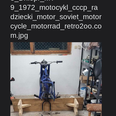
9_1972_motocykl_cccp_ra
dziecki_motor_soviet_motor
cycle_motorrad_retro2oo.co
m.jpg