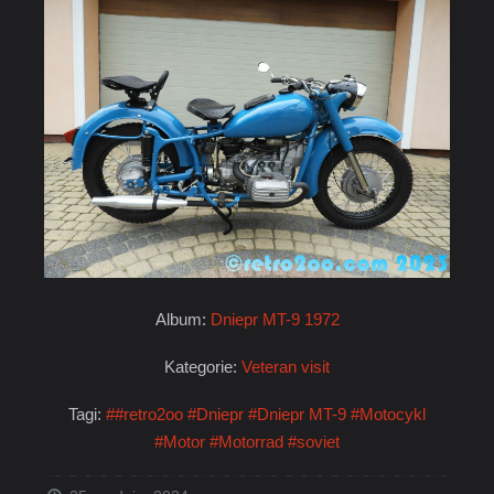
Album:
Dniepr MT-9 1972
Kategorie:
Veteran visit
Tagi:
##retro2oo
#Dniepr
#Dniepr MT-9
#Motocykl
#Motor
#Motorrad
#soviet