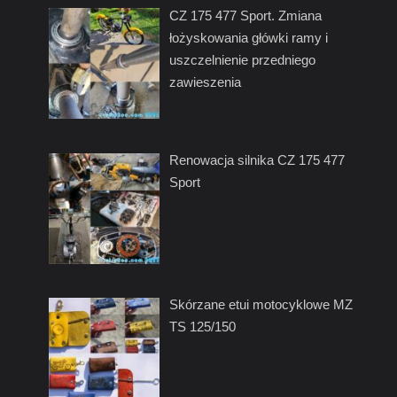
CZ 175 477 Sport. Zmiana
łożyskowania główki ramy i
uszczelnienie przedniego
zawieszenia
Renowacja silnika CZ 175 477
Sport
Skórzane etui motocyklowe MZ
TS 125/150