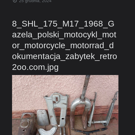
25 grudnia, 2024
8_SHL_175_M17_1968_G
azela_polski_motocykl_mot
or_motorcycle_motorrad_d
okumentacja_zabytek_retro
2oo.com.jpg