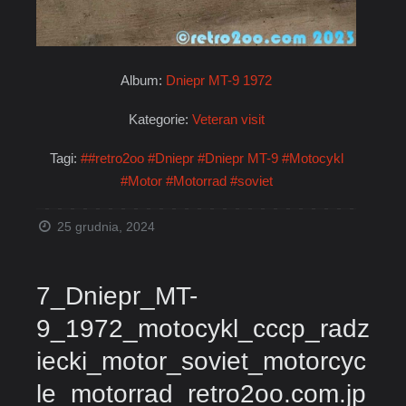
Album:
Dniepr MT-9 1972
Kategorie:
Veteran visit
Tagi:
##retro2oo
#Dniepr
#Dniepr MT-9
#Motocykl
#Motor
#Motorrad
#soviet
25 grudnia, 2024
7_Dniepr_MT-
9_1972_motocykl_cccp_radz
iecki_motor_soviet_motorcyc
le_motorrad_retro2oo.com.jp