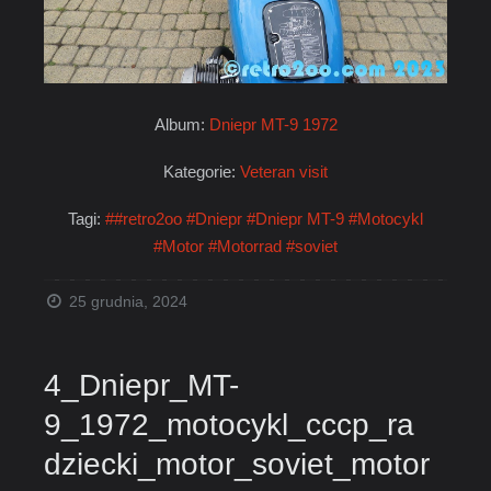
Album:
Dniepr MT-9 1972
Kategorie:
Veteran visit
Tagi:
##retro2oo
#Dniepr
#Dniepr MT-9
#Motocykl
#Motor
#Motorrad
#soviet
25 grudnia, 2024
4_Dniepr_MT-
9_1972_motocykl_cccp_ra
dziecki_motor_soviet_motor