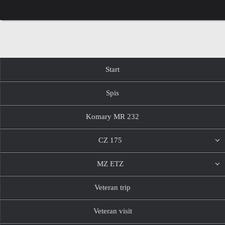
Przejdź
do
treści
Przejdź
Start
do
treści
Spis
Komary MR 232
CZ 175
MZ ETZ
Veteran trip
Veteran visit