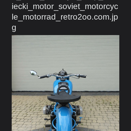
iecki_motor_soviet_motorcyc
le_motorrad_retro2oo.com.jp
g