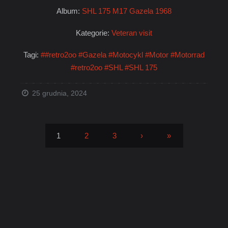
Album:
SHL 175 M17 Gazela 1968
Kategorie:
Veteran visit
Tagi:
##retro2oo
#Gazela
#Motocykl
#Motor
#Motorrad
#retro2oo
#SHL
#SHL 175
25 grudnia, 2024
1
2
3
›
»