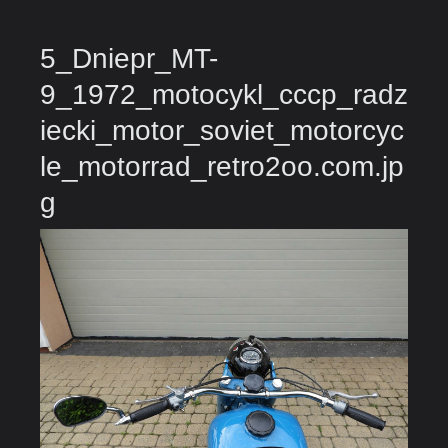
5_Dniepr_MT-
9_1972_motocykl_cccp_radz
iecki_motor_soviet_motorcyc
le_motorrad_retro2oo.com.jp
g