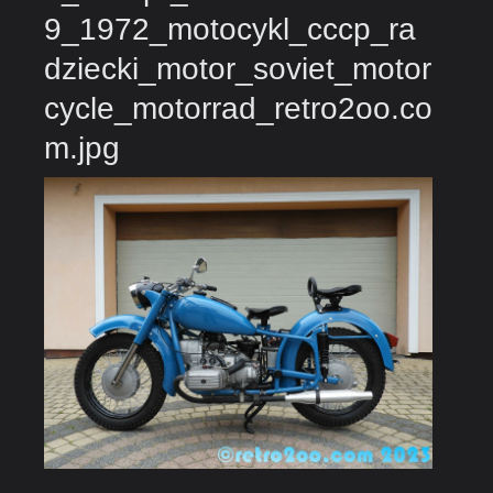
9_1972_motocykl_cccp_ra
dziecki_motor_soviet_motor
cycle_motorrad_retro2oo.co
m.jpg