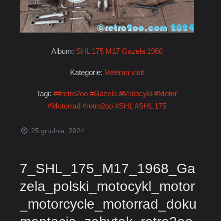
Album:
SHL 175 M17 Gazela 1968
Kategorie:
Veteran visit
Tagi:
##retro2oo
#Gazela
#Motocykl
#Motor
#Motorrad
#retro2oo
#SHL
#SHL 175
25 grudnia, 2024
7_SHL_175_M17_1968_Ga
zela_polski_motocykl_motor
_motorcycle_motorrad_doku