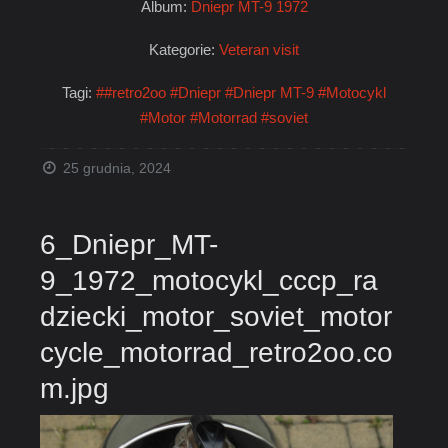
Album:
Dniepr MT-9 1972
Kategorie:
Veteran visit
Tagi:
##retro2oo
#Dniepr
#Dniepr MT-9
#Motocykl
#Motor
#Motorrad
#soviet
25 grudnia, 2024
6_Dniepr_MT-
9_1972_motocykl_cccp_ra
dziecki_motor_soviet_motor
cycle_motorrad_retro2oo.co
m.jpg