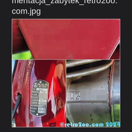
mentacja_zabytek_retro2oo.
com.jpg