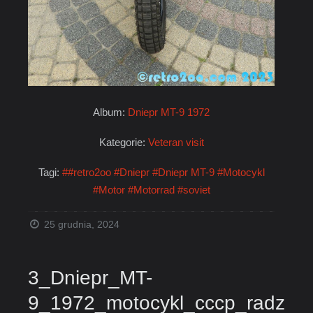
Album:
Dniepr MT-9 1972
Kategorie:
Veteran visit
Tagi:
##retro2oo
#Dniepr
#Dniepr MT-9
#Motocykl
#Motor
#Motorrad
#soviet
25 grudnia, 2024
3_Dniepr_MT-
9_1972_motocykl_cccp_radz