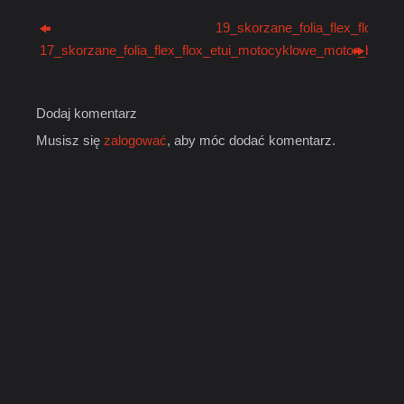
19_skorzane_folia_flex_flox_e
17_skorzane_folia_flex_flox_etui_motocyklowe_motor_brelo
Dodaj komentarz
Musisz się
zalogować
, aby móc dodać komentarz.