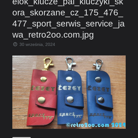
elok_klucze_pal_kluczyki_sk
ora_skorzane_cz_175_476_
477_sport_serwis_service_ja
wa_retro2oo.com.jpg
30 września, 2024