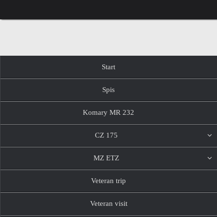
Przejdź
do
treści
Przejdź
Start
do
treści
Spis
Komary MR 232
CZ 175
MZ ETZ
Veteran trip
Veteran visit