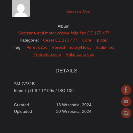
Veteran Jaro
Album:
Skórzane etui motocyklowe folia flex CZ 175 477
Kategorie:
Cezet CZ 175 477
Corel
ploter
Tagi:
##retro2oo
#brelok motocyklowy
#folia flex
#retro2oo.com
#Skórzane etui
DETAILS
SM-G781B
5mm
/
ƒ/1.8
/
1/100s
/
ISO 100
Created
13 Września, 2024
Uploaded
30 Września, 2024