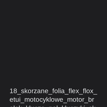
18_skorzane_folia_flex_flox_
etui_motocyklowe_motor_br