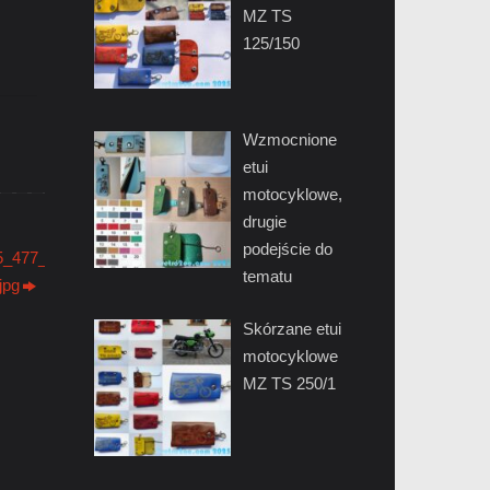
MZ TS
125/150
Wzmocnione
etui
motocyklowe,
drugie
podejście do
_477_476_sport_laser_motorrad_motocykl_motor_retro2oo.com.jpg
tematu
jpg
Skórzane etui
motocyklowe
MZ TS 250/1