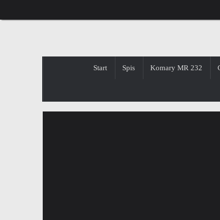
Przejdź
do
treści
Przejdź
Start
Spis
Komary MR 232
do
treści