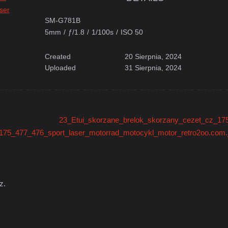
ser
SM-G781B
5mm
/
ƒ/1.8
/
1/100s
/
ISO 50
Created
20 Sierpnia, 2024
Uploaded
31 Sierpnia, 2024
23_Etui_skorzane_brelok_skorzany_cezet_cz_175
175_477_476_sport_laser_motorrad_motocykl_motor_retro2oo.com.
z.