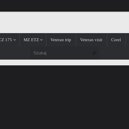
CZ 175
MZ ETZ
Veteran trip
Veteran visit
Corel
Szukaj dla:
Szukaj