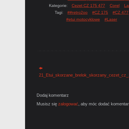
Kategorie:
Cezet CZ 175 477
Corel
La
Tagi:
##retro2oo
#CZ 175
#CZ 477
#etui motocyklowe
#Laser
21_Etui_skorzane_brelok_skorzany_cezet_cz_
Dodaj komentarz
Musisz się
zalogować
, aby móc dodać komentar