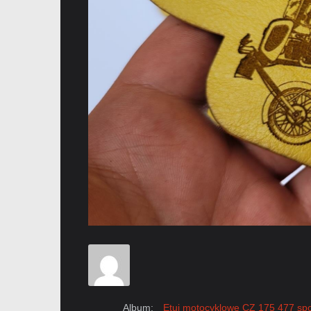
Album:
Etui motocyklowe CZ 175 477 spo