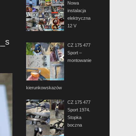
Nowa
instalacja
elektryczna
12 V
6_s
CZ 175 477
Sport –
montowanie
kierunkowskazów
CZ 175 477
Sport 1974.
Stopka
boczna