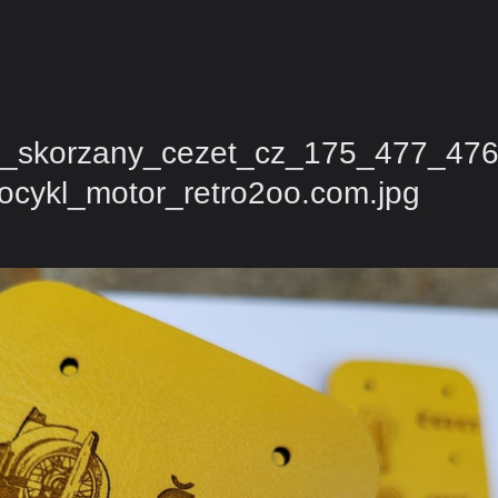
k_skorzany_cezet_cz_175_477_47
ocykl_motor_retro2oo.com.jpg