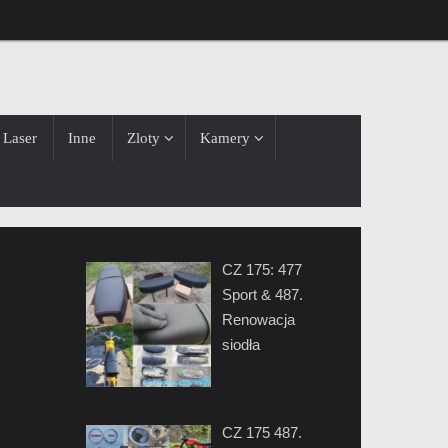
Laser
Inne
Zloty
Kamery
CZ 175: 477
Sport & 487.
Renowacja
siodła
CZ 175 487.