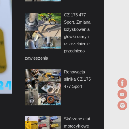
CZ 175 477
Sport. Zmiana
łożyskowania
główki ramy i
uszczelnienie
przedniego
zawieszenia
Renowacja
silnika CZ 175
477 Sport
Skórzane etui
motocyklowe