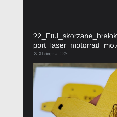
22_Etui_skorzane_brelo
port_laser_motorrad_mot
31 sierpnia, 2024