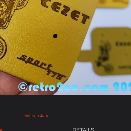
Veteran Jaro
DETAILS
rt