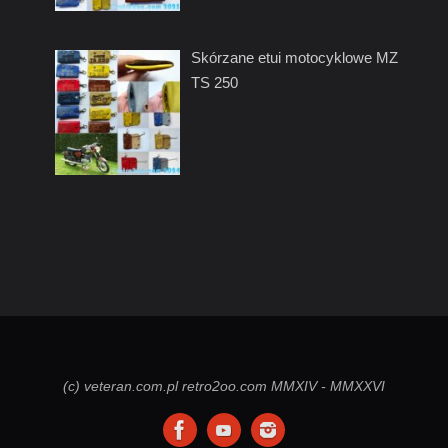
Skórzane etui motocyklowe MZ
TS 250
(c) veteran.com.pl retro2oo.com MMXIV - MMXXVI