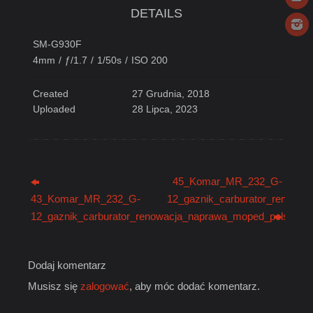
DETAILS
SM-G930F
4mm
/
ƒ/1.7
/
1/50s
/
ISO 200
Created
27 Grudnia, 2018
Uploaded
28 Lipca, 2023
45_Komar_MR_232_G-
43_Komar_MR_232_G-
12_gaznik_carburator_renowac
12_gaznik_carburator_renowacja_naprawa_moped_polski_mo
Dodaj komentarz
Musisz się
zalogować
, aby móc dodać komentarz.