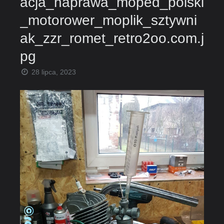
acja_naprawa_moped_polski
_motorower_moplik_sztywni
ak_zzr_romet_retro2oo.com.j
pg
28 lipca, 2023