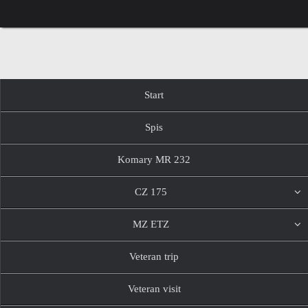
Przejdź
do
treści
Przejdź
Start
do
treści
Spis
Komary MR 232
CZ 175
MZ ETZ
Veteran trip
Veteran visit