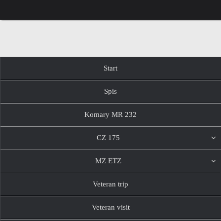
Przejdź
do
treści
Przejdź
Start
do
treści
Spis
Komary MR 232
CZ 175
MZ ETZ
Veteran trip
Veteran visit