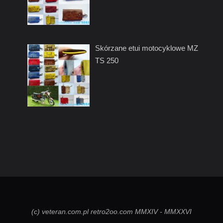
Skórzane etui motocyklowe MZ
TS 250
(c) veteran.com.pl retro2oo.com MMXIV - MMXXVI