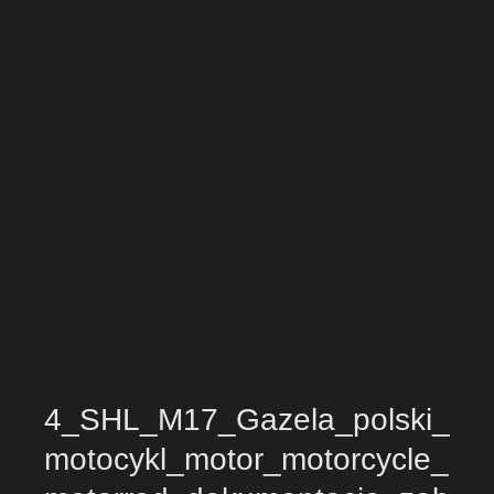
4_SHL_M17_Gazela_polski_
motocykl_motor_motorcycle_