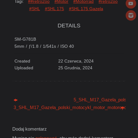
Tagi:
##retro2oo
#Motor
#Motorrad
#retro2oo
#SHL
#SHL 175
#SHL 175 Gazela
DETAILS
SM-G781B
5mm
/
ƒ/1.8
/
1/541s
/
ISO 40
Created
22 Czerwca, 2024
Uploaded
25 Grudnia, 2024
5_SHL_M17_Gazela_polski_mot
3_SHL_M17_Gazela_polski_motocykl_motor_motorcycle_mot
Dodaj komentarz