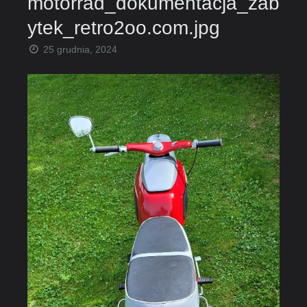
motorrad_dokumentacja_zab
ytek_retro2oo.com.jpg
25 grudnia, 2024