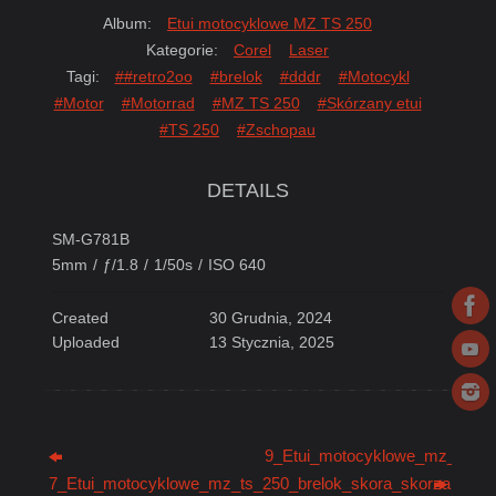
Album:
Etui motocyklowe MZ TS 250
Kategorie:
Corel
Laser
Tagi:
##retro2oo
#brelok
#dddr
#Motocykl
#Motor
#Motorrad
#MZ TS 250
#Skórzany etui
#TS 250
#Zschopau
DETAILS
SM-G781B
5mm
/
ƒ/1.8
/
1/50s
/
ISO 640
Created
30 Grudnia, 2024
Uploaded
13 Stycznia, 2025
9_Etui_motocyklowe_mz_ts_25
7_Etui_motocyklowe_mz_ts_250_brelok_skora_skorzane_zs