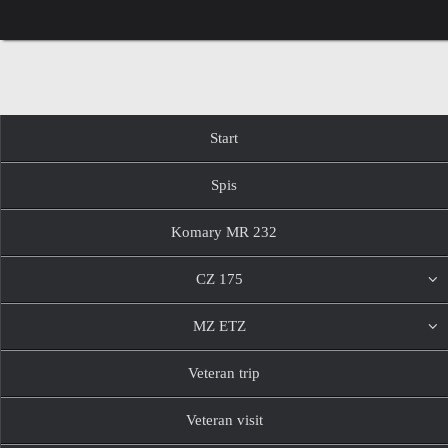
Przejdź
do
treści
Przejdź
Start
do
treści
Spis
Komary MR 232
CZ 175
MZ ETZ
Veteran trip
Veteran visit