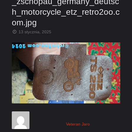
_zschopau_germany_deutsc
h_motorcycle_etz_retro2oo.c
om.jpg
13 stycznia, 2025
Veteran Jaro