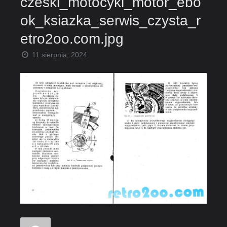
czeski_motocykl_motor_ebo
ok_ksiazka_serwis_czysta_r
etro2oo.com.jpg
11 sierpnia, 2024