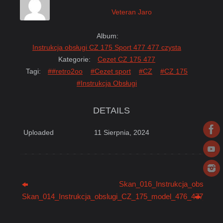
Veteran Jaro
Album:
Instrukcja obsługi CZ 175 Sport 477 477 czysta
Kategorie:
Cezet CZ 175 477
Tagi:
##retro2oo
#Cezet sport
#CZ
#CZ 175
#Instrukcja Obsługi
DETAILS
Uploaded
11 Sierpnia, 2024
Skan_016_Instrukcja_obslugi_
Skan_014_Instrukcja_obslugi_CZ_175_model_476_477_czesk