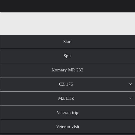
Przejdź
do
treści
Przejdź
Start
do
treści
Spis
Komary MR 232
CZ 175
MZ ETZ
Veteran trip
Veteran visit