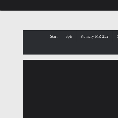
Przejdź
do
treści
Przejdź
Start
Spis
Komary MR 232
do
treści