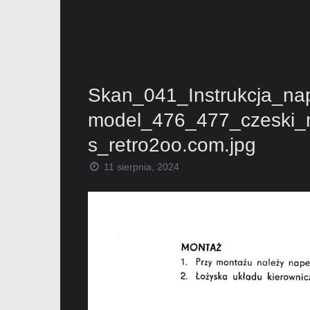
Skan_041_Instrukcja_n
model_476_477_czeski_m
s_retro2oo.com.jpg
11 sierpnia, 2024