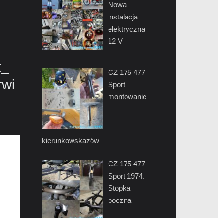
Nowa
instalacja
elektryczna
12 V
t_
CZ 175 477
rwi
Sport –
montowanie
kierunkowskazów
CZ 175 477
Sport 1974.
Stopka
boczna