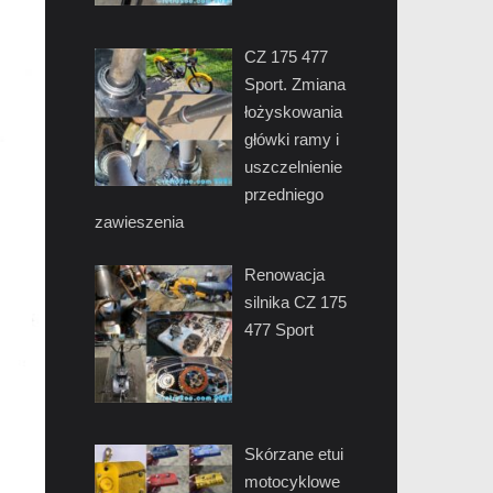
CZ 175 477
Sport. Zmiana
łożyskowania
główki ramy i
uszczelnienie
przedniego
zawieszenia
Renowacja
silnika CZ 175
477 Sport
Skórzane etui
motocyklowe