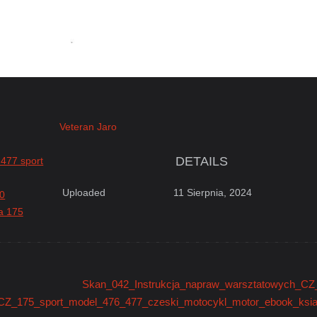
Veteran Jaro
DETAILS
 477 sport
Uploaded
11 Sierpnia, 2024
0
a 175
Skan_042_Instrukcja_napraw_warsztatowych_CZ_
CZ_175_sport_model_476_477_czeski_motocykl_motor_ebook_ksiaz