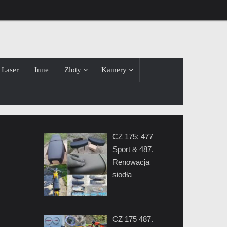
Laser
Inne
Zloty
Kamery
CZ 175: 477
Sport & 487.
Renowacja
siodła
CZ 175 487.