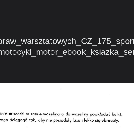
apraw_warsztatowych_CZ_175_spor
otocykl_motor_ebook_ksiazka_se