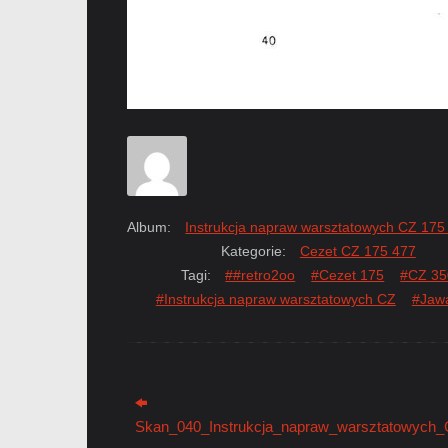
Album:
Instrukcja napraw warsztatowych CZ 175
Kategorie:
Cezet CZ 175 477
Tagi:
##retro2oo
#Cezet 175
#CZ 35
#Instrukcja napraw warsztatowych CZ
#Jaw
Skan_040_Instrukcja_napraw_warsztatowych_