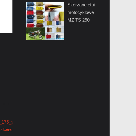
Skórzane etui
motocyklowe
MZ TS 250
175_sport_model_476_477_czeski_motocykl_motor_ebook_ksiazka
ka_serwis_retro2oo.com.jpg