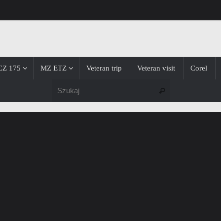
CZ 175
MZ ETZ
Veteran trip
Veteran visit
Corel
Szukaj dla:
Szukaj