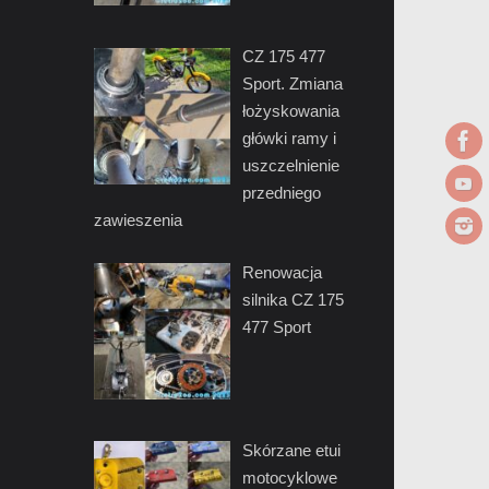
CZ 175 477
Sport. Zmiana
łożyskowania
główki ramy i
uszczelnienie
przedniego
zawieszenia
Renowacja
silnika CZ 175
477 Sport
Skórzane etui
motocyklowe