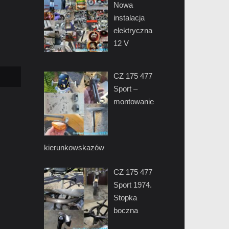
Nowa
instalacja
elektryczna
12 V
CZ 175 477
Sport –
montowanie
kierunkowskazów
CZ 175 477
Sport 1974.
Stopka
boczna