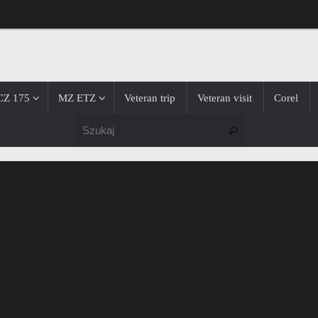
CZ 175
MZ ETZ
Veteran trip
Veteran visit
Corel
Szukaj dla:
Szukaj