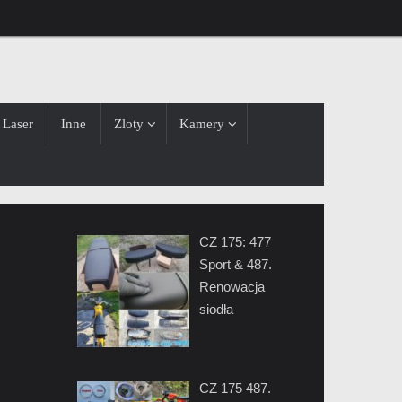
Laser
Inne
Zloty
Kamery
CZ 175: 477
Sport & 487.
Renowacja
siodła
CZ 175 487.