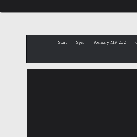
Przejdź
do
treści
Przejdź
Start
Spis
Komary MR 232
do
treści