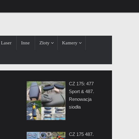
Laser
Inne
Zloty
Kamery
CZ 175: 477
Sport & 487.
Renowacja
siodła
CZ 175 487.