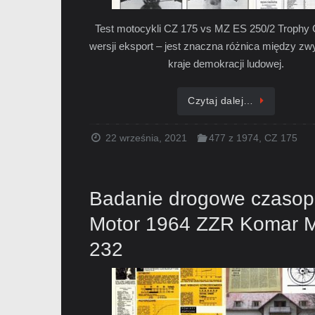
Test motocykli CZ 175 vs MZ ES 250/2 Trophy
wersji eksport – jest znaczna różnica między zw
kraje demokracji ludowej.
Czytaj dalej…
22 września, 2021
477 z 1974
,
CZ 175
Badanie drogowe czasop
Motor 1964 ZZR Komar 
232