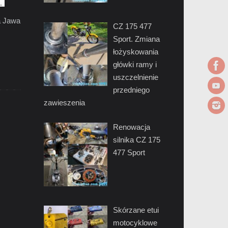
a Jawa
CZ 175 477
Sport. Zmiana
łożyskowania
główki ramy i
uszczelnienie
przedniego
zawieszenia
Renowacja
silnika CZ 175
477 Sport
Skórzane etui
motocyklowe