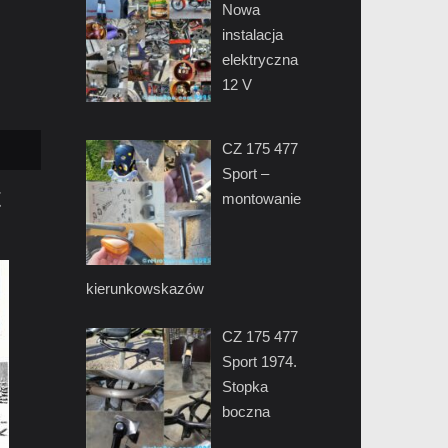
Nowa
instalacja
elektryczna
12 V
CZ 175 477
Sport –
t
montowanie
kierunkowskazów
CZ 175 477
Sport 1974.
Stopka
boczna