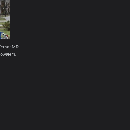
 Komar MR
nowałem.