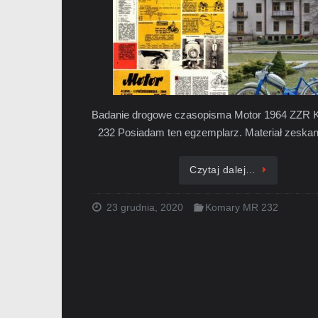
Badanie drogowe czasopisma Motor 1964 ZZR
232 Posiadam ten egzemplarz. Materiał zeska
Czytaj dalej…
23 grudnia, 2020
Komary MR 232