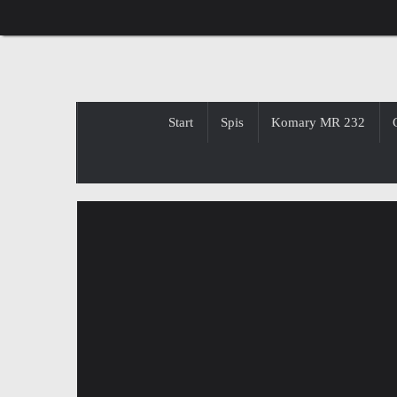
Przejdź
do
treści
Przejdź
Start
Spis
Komary MR 232
do
treści