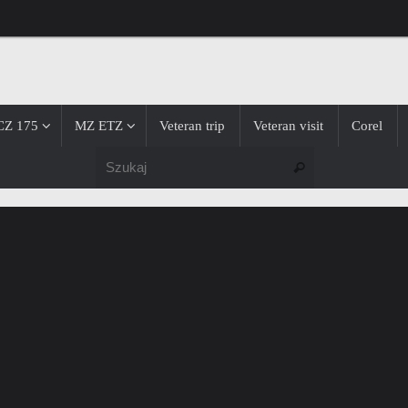
CZ 175
MZ ETZ
Veteran trip
Veteran visit
Corel
Szukaj dla:
Szukaj