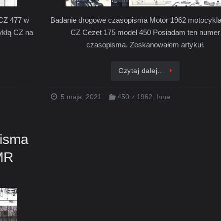
 CZ 477 w
Badanie drogowe czasopisma Motor 1962 motocykl
ykłą CZ na
CZ Cezet 175 model 450 Posiadam ten numer
czasopisma. Zeskanowałem artykuł.
Czytaj dalej…
5 maja, 2021
450 z 1962
,
Inne
isma
MR