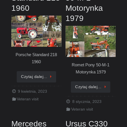
1960
Motorynka
1979
Porsche Standard 218
1960
Romet Pony 50-M-1
Motorynka 1979
Czytaj dalej…
Czytaj dalej…
9 kwietnia, 2023
Veteran visit
8 stycznia, 2023
Veteran visit
Mercedes
Ursus C330