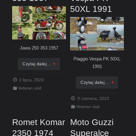
50XL 1991
Jawa 250 353 1957
Piaggio Vespa PK 50XL
Czytaj dalej…
1991
2 lipca, 2023
Czytaj dalej…
Veteran visit
9 czerwca, 2023
Veteran visit
Romet Komar
Moto Guzzi
2350 1974
Superalce