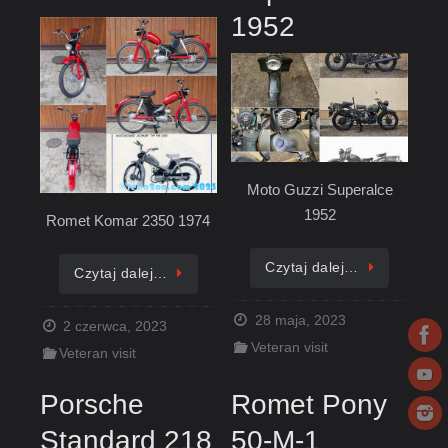
1952
Moto Guzzi Superalce
1952
Romet Komar 2350 1974
Czytaj dalej…
Czytaj dalej…
28 maja, 2023
2 czerwca, 2023
Veteran visit
Veteran visit
Porsche
Romet Pony
Standard 218
50-M-1