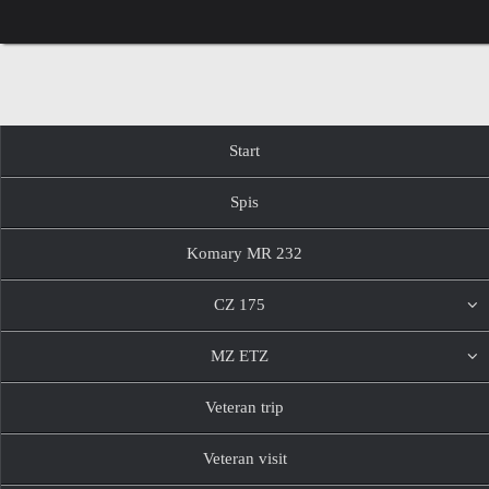
Przejdź
do
treści
Przejdź
Start
do
treści
Spis
Komary MR 232
CZ 175
MZ ETZ
Veteran trip
Veteran visit