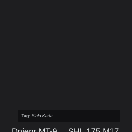
Tag:
Biała Karta
Dniepr MT-9
SHL 175 M17