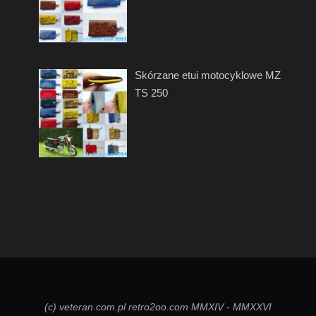
Skórzane etui motocyklowe MZ
TS 250
(c) veteran.com.pl retro2oo.com MMXIV - MMXXVI