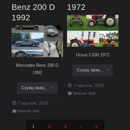
Benz 200 D
1972
1992
Ursus C330 1972
Mercedes Benz 200 D
Czytaj dalej…
1992
7 stycznia, 2023
Czytaj dalej…
Veteran visit
7 stycznia, 2023
Veteran visit
1
2
3
›
»