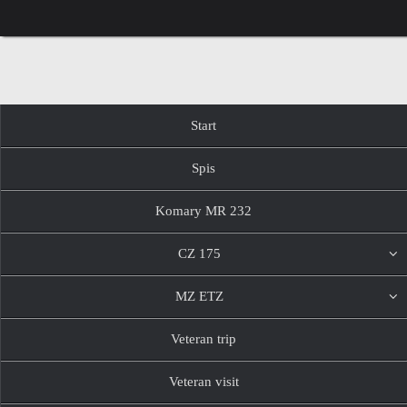
Przejdź
do
treści
Przejdź
Start
do
treści
Spis
Komary MR 232
CZ 175
MZ ETZ
Veteran trip
Veteran visit