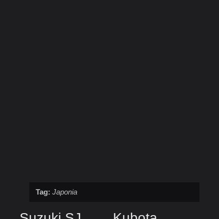
Tag:
Japonia
Suzuki SJ
Kubota