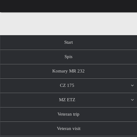
Przejdź
do
treści
Przejdź
Start
do
treści
Spis
Komary MR 232
CZ 175
MZ ETZ
Veteran trip
Veteran visit