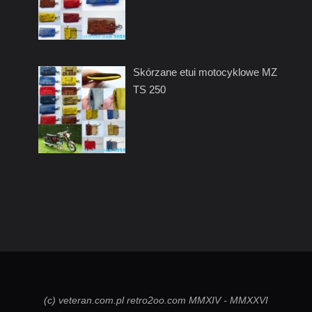
Skórzane etui motocyklowe MZ
TS 250
(c) veteran.com.pl retro2oo.com MMXIV - MMXXVI