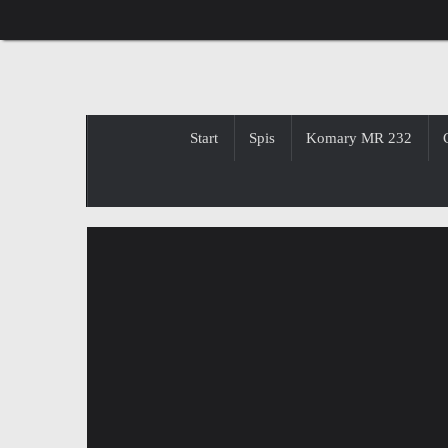
Przejdź
do
treści
Przejdź
Start
Spis
Komary MR 232
do
treści