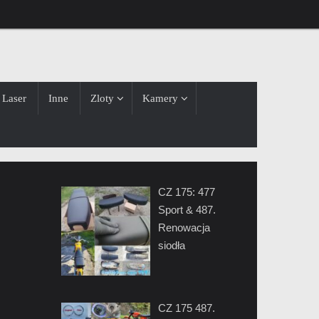
Laser
Inne
Zloty
Kamery
CZ 175: 477
Sport & 487.
Renowacja
siodła
CZ 175 487.