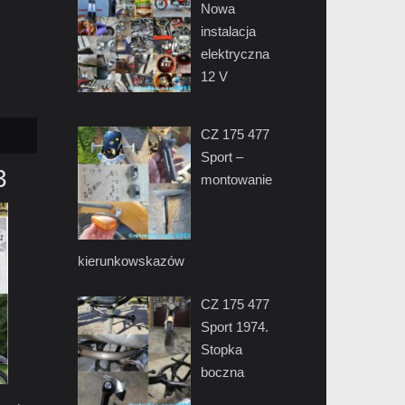
Nowa
instalacja
elektryczna
12 V
CZ 175 477
Sport –
3
montowanie
kierunkowskazów
CZ 175 477
Sport 1974.
Stopka
boczna