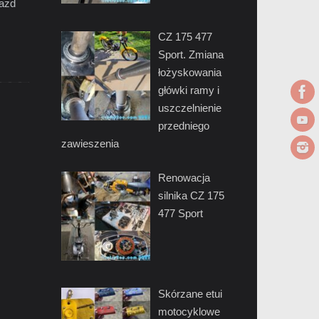
jazd
CZ 175 477
Sport. Zmiana
łożyskowania
główki ramy i
uszczelnienie
przedniego
zawieszenia
Renowacja
silnika CZ 175
477 Sport
Skórzane etui
motocyklowe