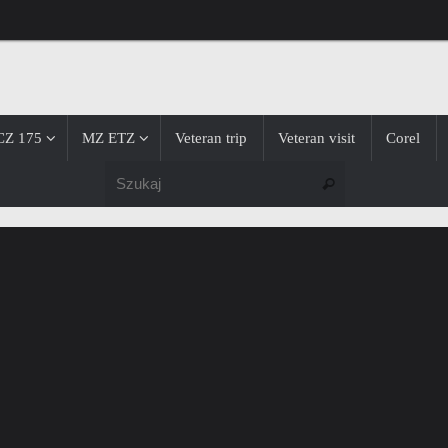
CZ 175
MZ ETZ
Veteran trip
Veteran visit
Corel
Szukaj dla:
Szukaj