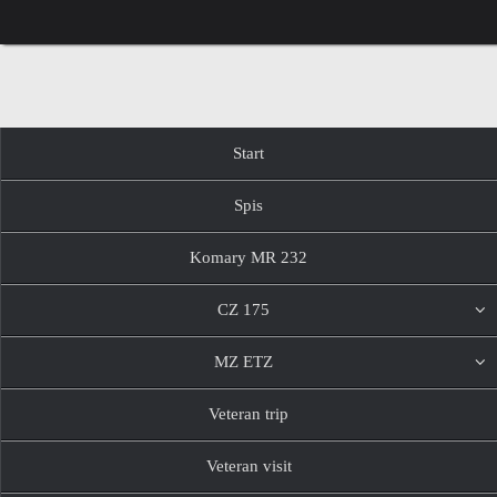
Przejdź
do
treści
Przejdź
Start
do
treści
Spis
Komary MR 232
CZ 175
MZ ETZ
Veteran trip
Veteran visit