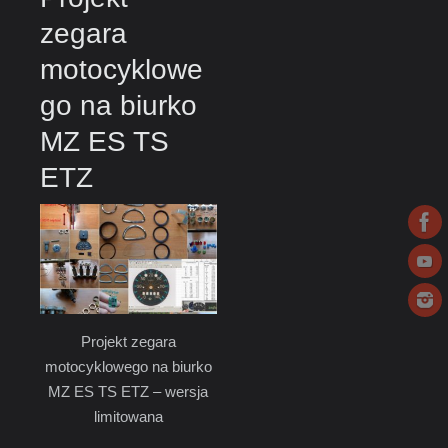
zegara
motocyklowe
go na biurko
MZ ES TS
ETZ
Projekt zegara
motocyklowego na biurko
MZ ES TS ETZ – wersja
limitowana