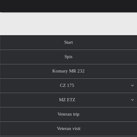
Przejdź
do
treści
Przejdź
Start
do
treści
Spis
Komary MR 232
CZ 175
MZ ETZ
Veteran trip
Veteran visit