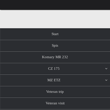
Przejdź
do
treści
Przejdź
Start
do
treści
Spis
Komary MR 232
CZ 175
MZ ETZ
Veteran trip
Veteran visit