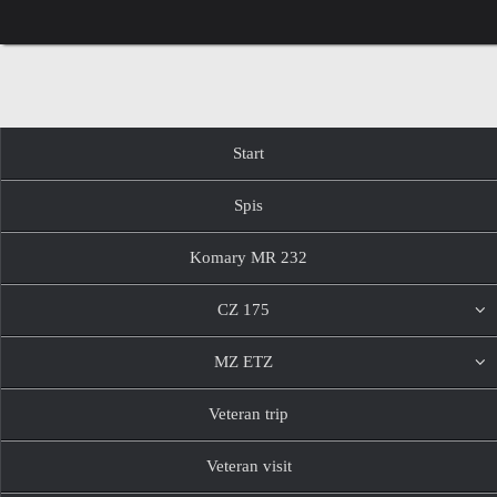
Przejdź
do
treści
Przejdź
Start
do
treści
Spis
Komary MR 232
CZ 175
MZ ETZ
Veteran trip
Veteran visit