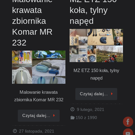
krawata
koła, tylny
zbiornika
napęd
Komar MR
232
MZ ETZ 150 koła, tylny
napęd
Malowanie krawata
Czytaj dalej…
zbiornika Komar MR 232
9 lutego, 2021
Czytaj dalej…
150 z 1990
27 listopada, 2021