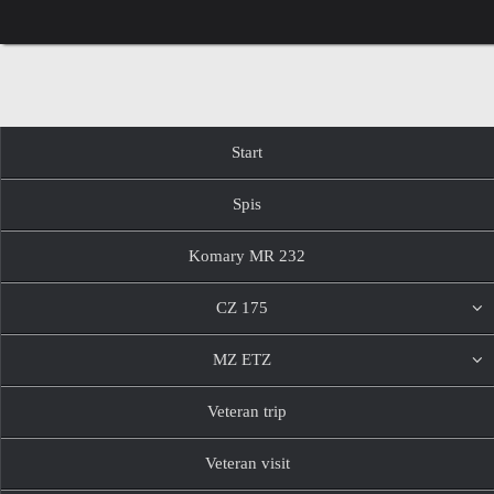
Przejdź
do
treści
Przejdź
Start
do
treści
Spis
Komary MR 232
CZ 175
MZ ETZ
Veteran trip
Veteran visit