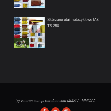
Skórzane etui motocyklowe MZ
TS 250
(c) veteran.com.pl retro2oo.com MMXIV - MMXXVI