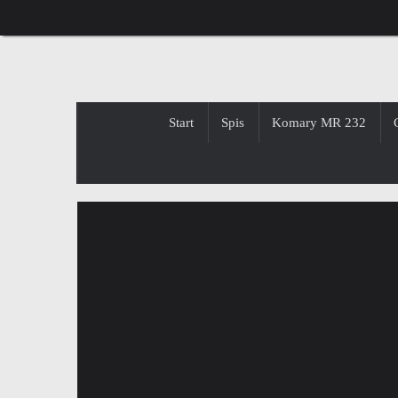
Przejdź
do
treści
Przejdź
Start
Spis
Komary MR 232
do
treści