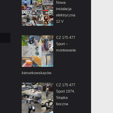
Nowa
instalacja
elektryczna
12 V
CZ 175 477
Sport –
montowanie
kierunkowskazów
CZ 175 477
Sport 1974.
Stopka
boczna