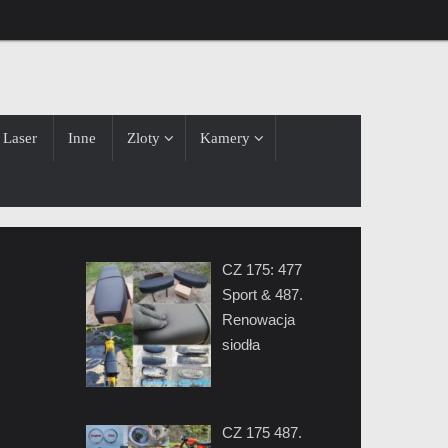
Laser
Inne
Zloty
Kamery
CZ 175: 477
Sport & 487.
Renowacja
siodła
CZ 175 487.