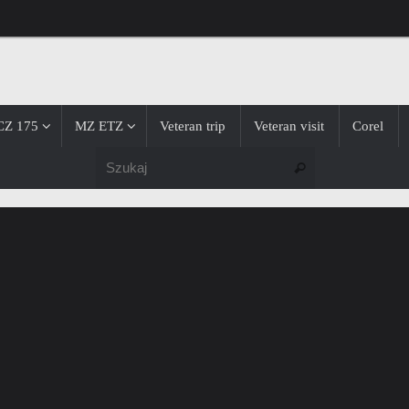
CZ 175
MZ ETZ
Veteran trip
Veteran visit
Corel
Szukaj dla:
Szukaj