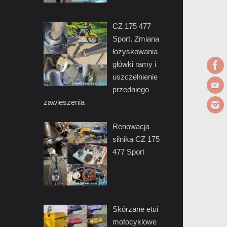
CZ 175 477
Sport. Zmiana
łożyskowania
główki ramy i
uszczelnienie
przedniego
zawieszenia
Renowacja
silnika CZ 175
477 Sport
Skórzane etui
motocyklowe