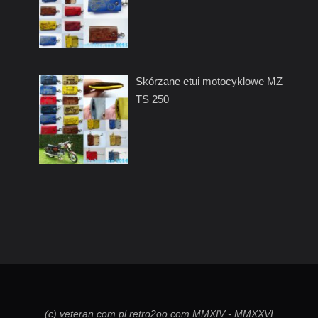
Skórzane etui motocyklowe MZ
TS 250
(c) veteran.com.pl retro2oo.com MMXIV - MMXXVI