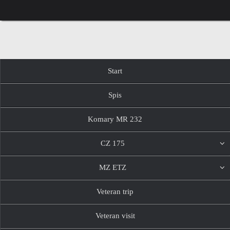
Przejdź
do
treści
Przejdź
Start
do
treści
Spis
Komary MR 232
CZ 175
MZ ETZ
Veteran trip
Veteran visit