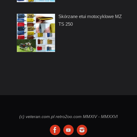
Skórzane etui motocyklowe MZ
TS 250
(c) veteran.com.pl retro2oo.com MMXIV - MMXXVI