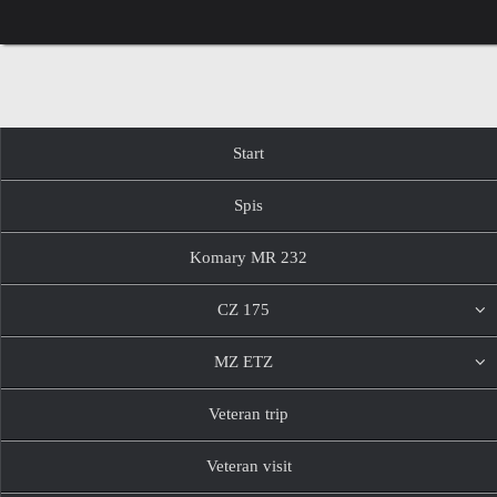
Przejdź
do
treści
Przejdź
Start
do
treści
Spis
Komary MR 232
CZ 175
MZ ETZ
Veteran trip
Veteran visit