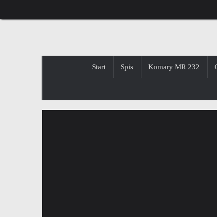
Przejdź
do
treści
Przejdź
Start
Spis
Komary MR 232
do
treści