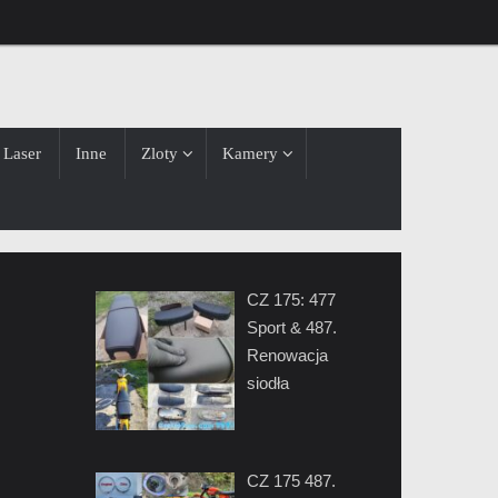
Laser
Inne
Zloty
Kamery
CZ 175: 477
Sport & 487.
Renowacja
siodła
CZ 175 487.