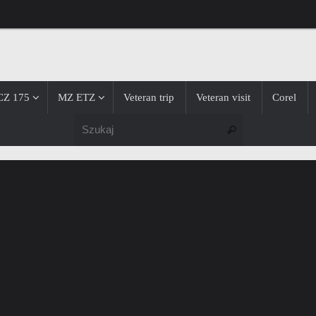
CZ 175
MZ ETZ
Veteran trip
Veteran visit
Corel
Szukaj dla:
Szukaj