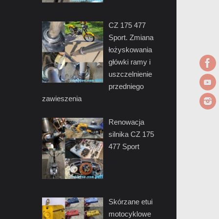
CZ 175 477
Sport. Zmiana
łożyskowania
główki ramy i
uszczelnienie
przedniego
zawieszenia
Renowacja
silnika CZ 175
477 Sport
Skórzane etui
motocyklowe