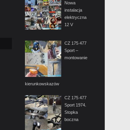
Nowa
instalacja
elektryczna
12 V
CZ 175 477
Sport –
montowanie
kierunkowskazów
CZ 175 477
Sport 1974.
Stopka
boczna