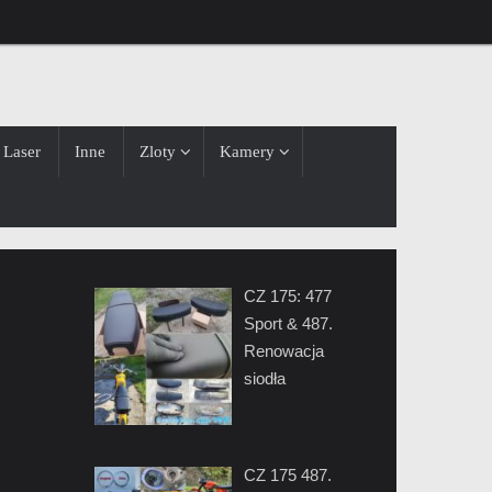
Laser
Inne
Zloty
Kamery
CZ 175: 477
Sport & 487.
Renowacja
siodła
CZ 175 487.