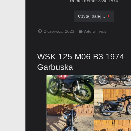
Romet Komar 2350 1974
Czytaj dalej…
2 czerwca, 2023
Veteran visit
WSK 125 M06 B3 1974
Garbuska