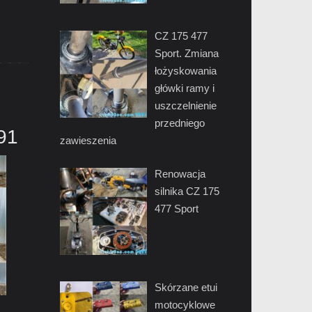
CZ 175 477
Sport. Zmiana
łożyskowania
główki ramy i
uszczelnienie
przedniego
91
zawieszenia
Renowacja
silnika CZ 175
477 Sport
Skórzane etui
motocyklowe