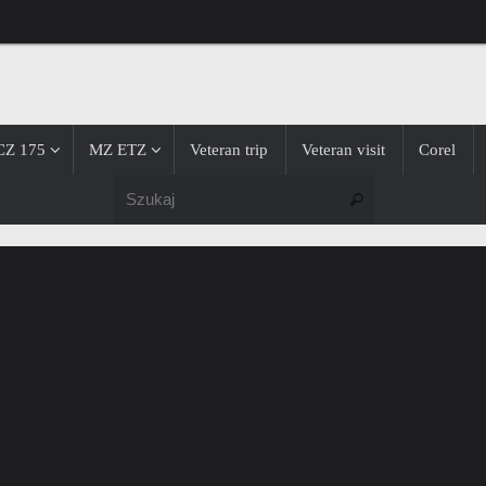
CZ 175
MZ ETZ
Veteran trip
Veteran visit
Corel
Szukaj dla:
Szukaj