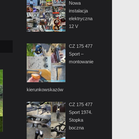
Nowa
instalacja
elektryczna
12 V
CZ 175 477
Sport –
montowanie
kierunkowskazów
CZ 175 477
Sport 1974.
Stopka
boczna