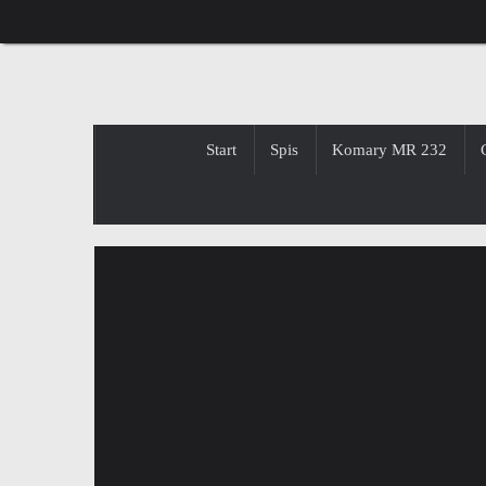
Przejdź
do
treści
Przejdź
Start
Spis
Komary MR 232
do
treści