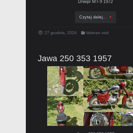
Dniepr MT-9 1972
Czytaj dalej…
27 grudnia, 2024
Veteran visit
Jawa 250 353 1957