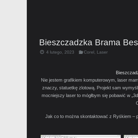
Bieszczadzka Brama Besk
4 lutego, 2023
Corel
,
Laser
Bieszczad
Nie jestem grafikiem komputerowym, laser mam s
znaczy, statuetkę zlotową. Projekt sam wymyśl
mocniejszy laser to mógłbym się pobawić w „3d
O
Jak co to można skontaktować z Ryśkiem – p