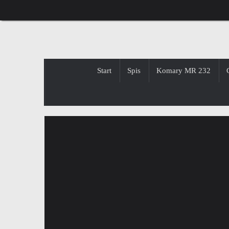
Przejdź
do
treści
Przejdź
Start
Spis
Komary MR 232
do
treści