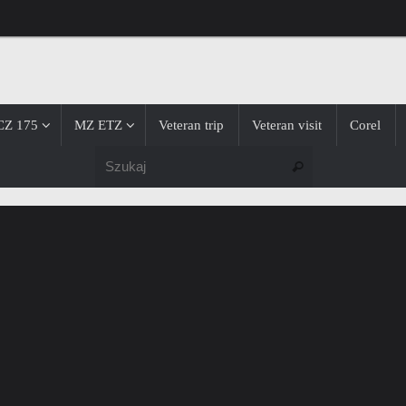
CZ 175
MZ ETZ
Veteran trip
Veteran visit
Corel
Szukaj dla:
Szukaj