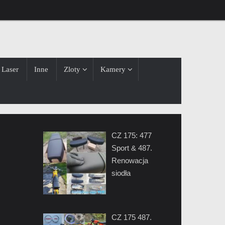
Laser
Inne
Zloty
Kamery
CZ 175: 477
Sport & 487.
Renowacja
siodła
CZ 175 487.