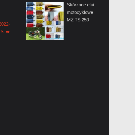
Skórzane etui
motocyklowe
MZ TS 250
2022-
HS