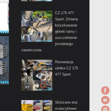
CZ 175 477
Sport. Zmiana
łożyskowania
główki ramy i
uszczelnienie
przedniego
zawieszenia
Renowacja
silnika CZ 175
477 Sport
Skórzane etui
motocyklowe