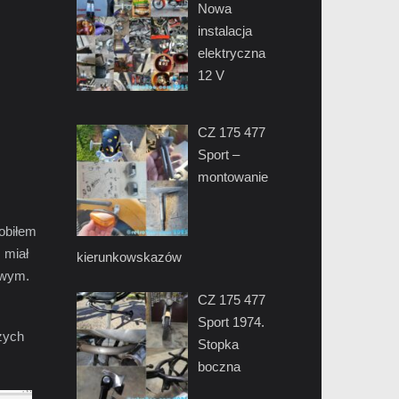
Nowa
instalacja
elektryczna
12 V
CZ 175 477
Sport –
montowanie
obiłem
 miał
kierunkowskazów
owym.
CZ 175 477
Sport 1974.
zych
Stopka
boczna