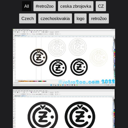
All
#retro2oo
ceska zbrojovka
CZ
Czech
czechoslovakia
logo
retro2oo