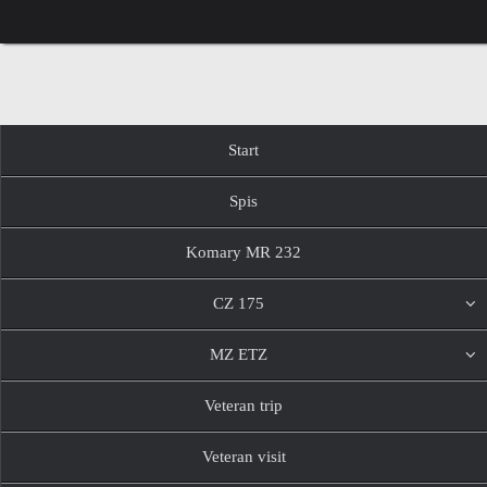
Przejdź
do
treści
Przejdź
Start
do
treści
Spis
Komary MR 232
CZ 175
MZ ETZ
Veteran trip
Veteran visit