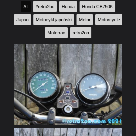
All
#retro2oo
Honda
Honda CB750K
Japan
Motocykl japoński
Motor
Motorcycle
Motorrad
retro2oo