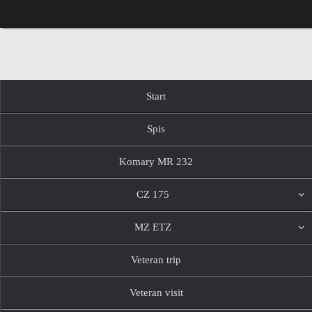
Przejdź
do
treści
Przejdź
Start
do
treści
Spis
Komary MR 232
CZ 175
MZ ETZ
Veteran trip
Veteran visit