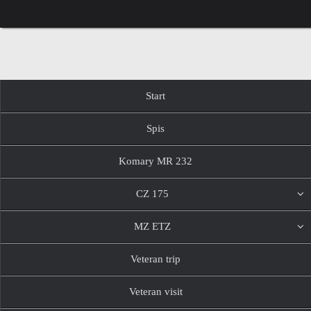
Przejdź
do
treści
Przejdź
Start
do
treści
Spis
Komary MR 232
CZ 175
MZ ETZ
Veteran trip
Veteran visit