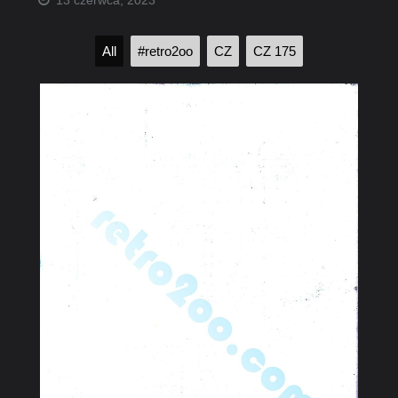
13 czerwca, 2023
All
#retro2oo
CZ
CZ 175