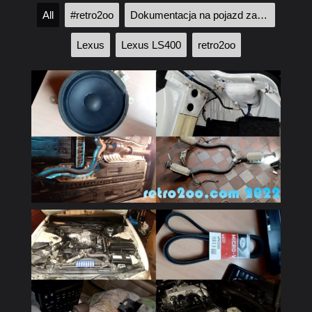
All
#retro2oo
Dokumentacja na pojazd zabytkowy
Lexus
Lexus LS400
retro2oo