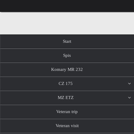
Przejdź
do
treści
Przejdź
Start
do
treści
Spis
Komary MR 232
CZ 175
MZ ETZ
Veteran trip
Veteran visit