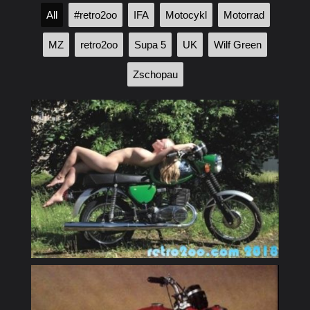
All
#retro2oo
IFA
Motocykl
Motorrad
MZ
retro2oo
Supa 5
UK
Wilf Green
Zschopau