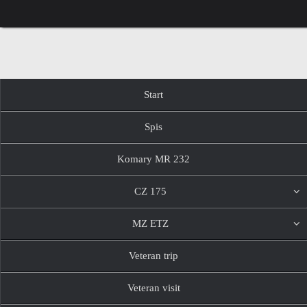
Przejdź
do
treści
Przejdź
Start
do
treści
Spis
Komary MR 232
CZ 175
MZ ETZ
Veteran trip
Veteran visit