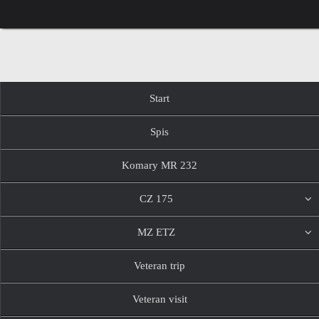
Przejdź
do
treści
Przejdź
Start
do
treści
Spis
Komary MR 232
CZ 175
MZ ETZ
Veteran trip
Veteran visit