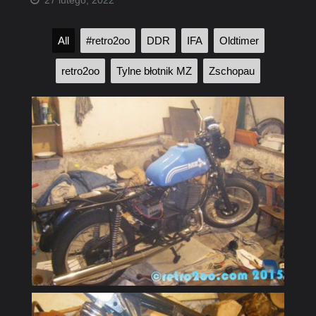
27 lutego, 2022
All
#retro2oo
DDR
IFA
Oldtimer
retro2oo
Tylne błotnik MZ
Zschopau