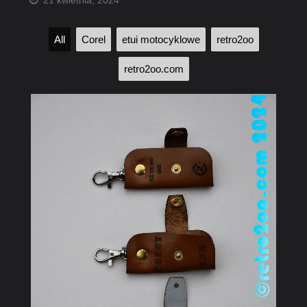
21 kwietnia, 2024
All
Corel
etui motocyklowe
retro2oo
retro2oo.com