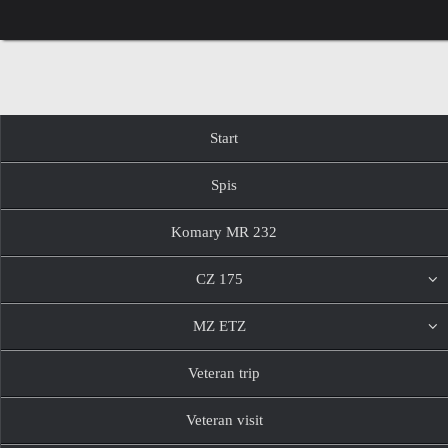
Przejdź
do
treści
Przejdź
Start
do
treści
Spis
Komary MR 232
CZ 175
MZ ETZ
Veteran trip
Veteran visit