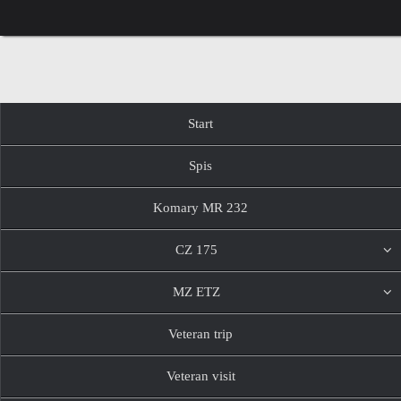
Przejdź
do
treści
Przejdź
Start
do
treści
Spis
Komary MR 232
CZ 175
MZ ETZ
Veteran trip
Veteran visit