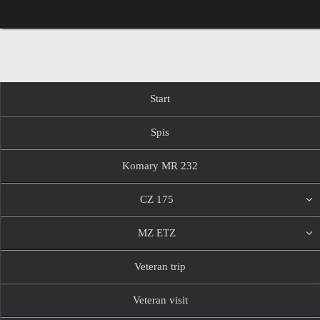
Przejdź
do
treści
Przejdź
Start
do
treści
Spis
Komary MR 232
CZ 175
MZ ETZ
Veteran trip
Veteran visit