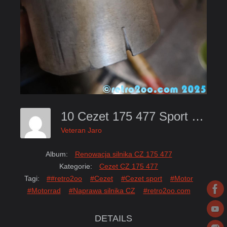
10 Cezet 175 477 Sport 1974 Renowacja Silnika Naprawa Engine Motor Motorrad Motocykl Czech Retro2oo.com
Veteran Jaro
Album:
Renowacja silnika CZ 175 477
Kategorie:
Cezet CZ 175 477
Tagi:
##retro2oo
#Cezet
#Cezet sport
#Motor
#Motorrad
#Naprawa silnika CZ
#retro2oo.com
DETAILS