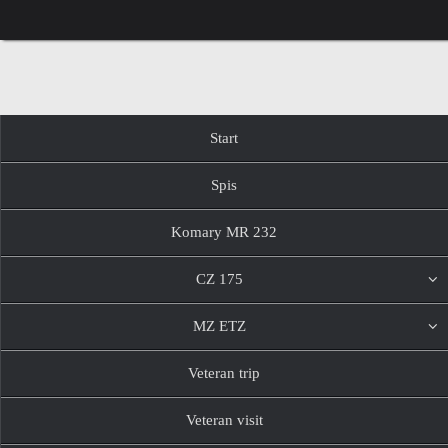
Przejdź
do
treści
Przejdź
Start
do
treści
Spis
Komary MR 232
CZ 175
MZ ETZ
Veteran trip
Veteran visit