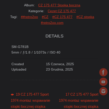
Album:
CZ 175 477 Stopka boczna
Kategorie:
Cezet CZ 175 477
Tagi:
##retro2oo
#CZ
#CZ 175 477
#CZ stopka
#retro2oo.com
DETAILS
SM-G781B
5mm
/
ƒ/1.8
/
1/1073s
/
ISO 40
Created
15 Czerwca, 2025
Uploaded
23 Grudnia, 2025
19 CZ 175 477 Sport
17 CZ 175 477 Sport
1974 montaz wspawanie
1974 montaz wspawanie
stopki bocznej stopka
stopki bocznej stopka