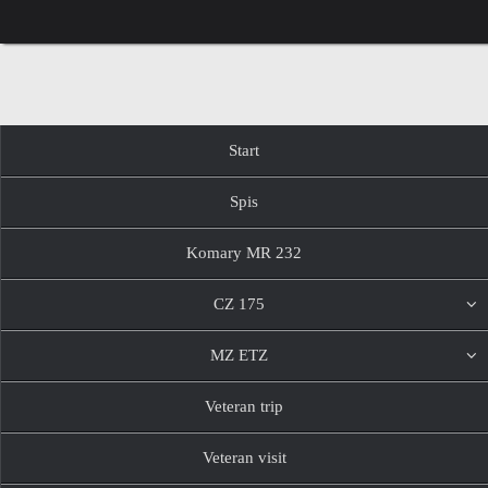
Przejdź
do
treści
Przejdź
Start
do
treści
Spis
Komary MR 232
CZ 175
MZ ETZ
Veteran trip
Veteran visit