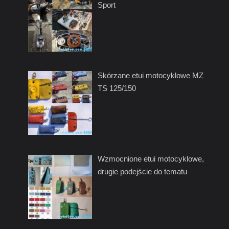
Sport
Skórzane etui motocyklowe MZ
TS 125/150
Wzmocnione etui motocyklowe,
drugie podejście do tematu