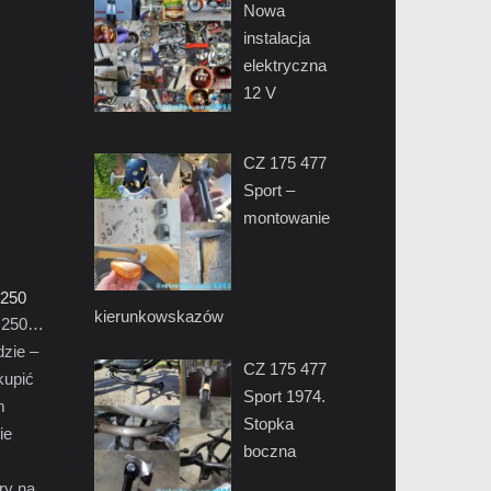
Nowa
instalacja
elektryczna
12 V
CZ 175 477
Sport –
montowanie
 250
kierunkowskazów
z 250…
dzie –
CZ 175 477
kupić
Sport 1974.
m
Stopka
ie
boczna
ry na