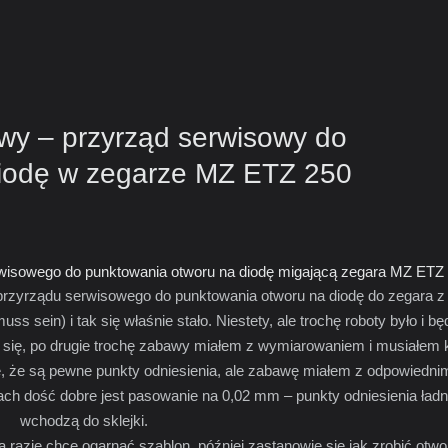
owy – przyrząd serwisowy do
diodę w zegarze MZ ETZ 250
rwisowego do punktowania otworu na diodę migającą zegara MZ ETZ
 przyrządu serwisowego do punktowania otworu na diodę do zegara 
sein) i tak się właśnie stało. Niestety, ale trochę roboty było i bę
a się, po drugie trochę zabawy miałem z wymiarowaniem i musiałem 
ze, że są pewne punkty odniesienia, ale zabawę miałem z odpowiedni
ach dość dobre jest pasowanie na 0,02 mm – punkty odniesienia ładn
wchodzą do sklejki.
 razie chce ogarnąć szablon, później zastanowię się jak zrobić otwo