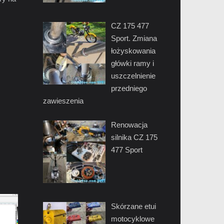
CZ 175 477
Sport. Zmiana
łożyskowania
główki ramy i
uszczelnienie
przedniego
zawieszenia
Renowacja
silnika CZ 175
477 Sport
Skórzane etui
motocyklowe