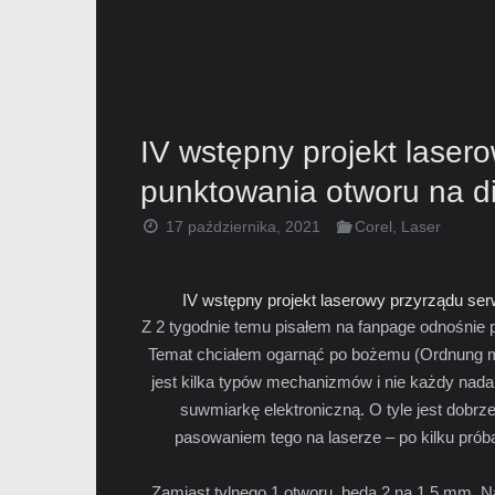
IV wstępny projekt laser
punktowania otworu na 
17 października, 2021
Corel
,
Laser
IV wstępny projekt laserowy przyrządu se
Z 2 tygodnie temu pisałem na fanpage odnośnie
Temat chciałem ogarnąć po bożemu (Ordnung muss 
jest kilka typów mechanizmów i nie każdy nad
suwmiarkę elektroniczną. O tyle jest dobr
pasowaniem tego na laserze – po kilku prób
Zamiast tylnego 1 otworu, będą 2 na 1,5 mm. Na