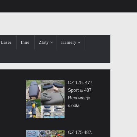
Laser
Inne
Zloty
Kamery
CZ 175: 477
Sport & 487.
Renowacja
siodła
CZ 175 487.