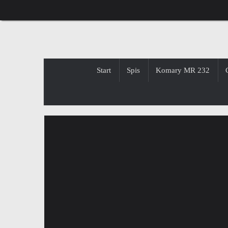
Przejdź
do
treści
Przejdź
Start
Spis
Komary MR 232
do
treści