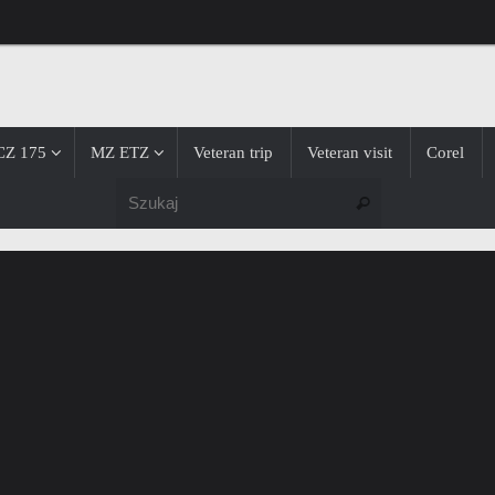
CZ 175
MZ ETZ
Veteran trip
Veteran visit
Corel
Szukaj dla:
Szukaj