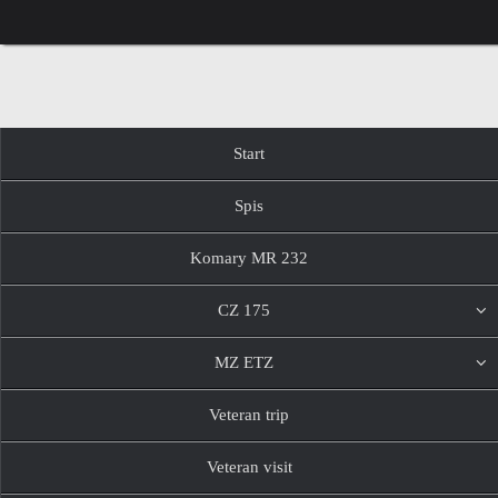
Przejdź
do
treści
Przejdź
Start
do
treści
Spis
Komary MR 232
CZ 175
MZ ETZ
Veteran trip
Veteran visit