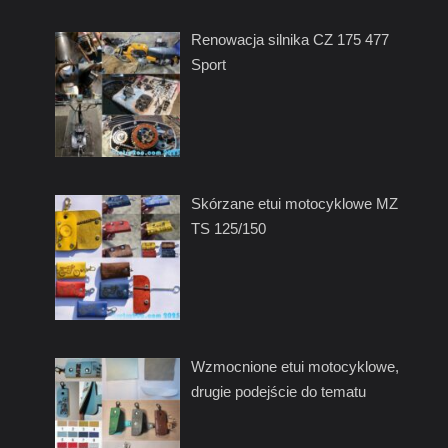
Renowacja silnika CZ 175 477
Sport
Skórzane etui motocyklowe MZ
TS 125/150
Wzmocnione etui motocyklowe,
drugie podejście do tematu