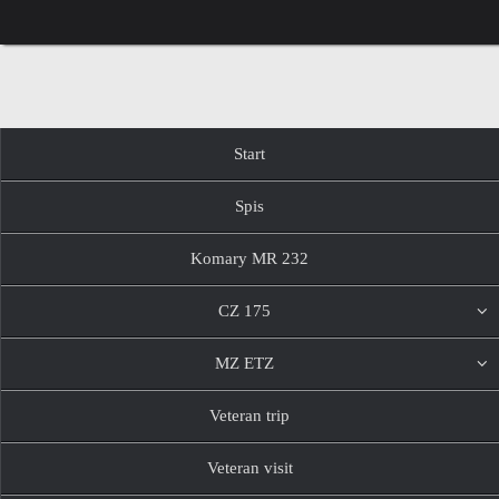
Przejdź
do
treści
Przejdź
Start
do
treści
Spis
Komary MR 232
CZ 175
MZ ETZ
Veteran trip
Veteran visit