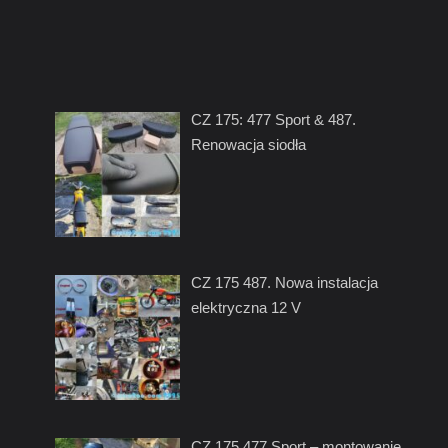
CZ 175: 477 Sport & 487.
Renowacja siodła
CZ 175 487. Nowa instalacja
elektryczna 12 V
CZ 175 477 Sport – montowanie