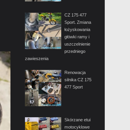
CZ 175 477
Sport. Zmiana
łożyskowania
główki ramy i
uszczelnienie
przedniego
zawieszenia
Renowacja
silnika CZ 175
477 Sport
Skórzane etui
motocyklowe