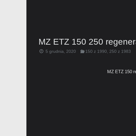
MZ ETZ 150 250 regener
5 grudnia, 2020
150 z 1990
,
250 z 1983
MZ ETZ 150 re