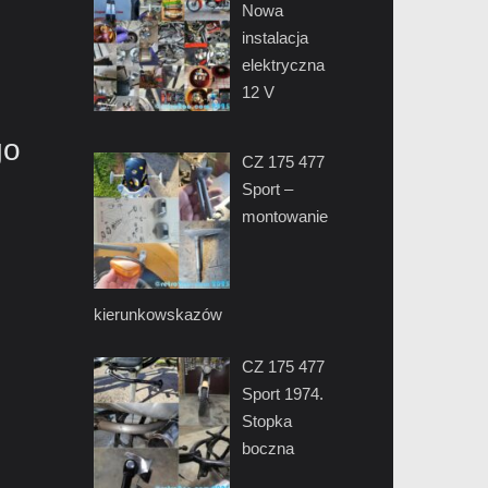
Nowa
instalacja
elektryczna
12 V
go
CZ 175 477
Sport –
montowanie
kierunkowskazów
CZ 175 477
Sport 1974.
Stopka
boczna