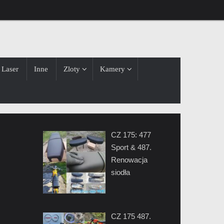
Laser
Inne
Zloty
Kamery
CZ 175: 477
Sport & 487.
Renowacja
siodła
CZ 175 487.