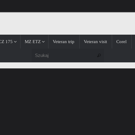
CZ 175
MZ ETZ
Veteran trip
Veteran visit
Corel
Szukaj dla:
Szukaj