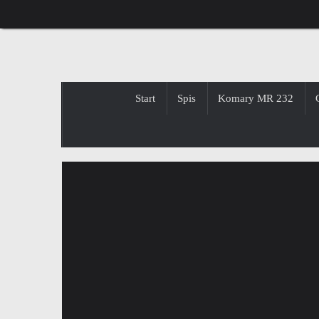
Przejdź
do
treści
Przejdź
Start
Spis
Komary MR 232
do
treści