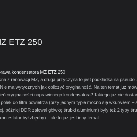
MZ ETZ 250
rawa kondensatora MZ ETZ 250
asna z renowacji MZ,
a druga przyczyna to jest podkładka na pseudo
 Nie ma wytycznych jak obliczyć oryginalność. Na ten temat już mów
eń oryginalności naprawionego kondensatora? Takiego już nie dosta
 półek do filtra powietrza (przy jednym typie mocno się wkurwiłem –
, później DDR zalewał główkę śrubki aluminium) były też 2 typy śr
ntestator był zbędny) – ale to już jest inny temat.