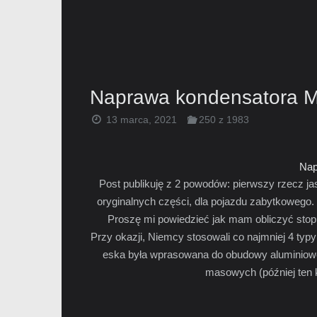
Naprawa kondensatora 
13 marca, 2021
250 z 1983
Nap
Post publikuję z 2 powodów: pierwszy rzecz j
oryginalnych części, dla pojazdu zabytkowego.
Proszę mi powiedzieć jak mam obliczyć stopi
Przy okazji, Niemcy stosowali co najmniej 4 typy
eska była wprasowana do obudowy aluminiowej
masowych (później ten ko