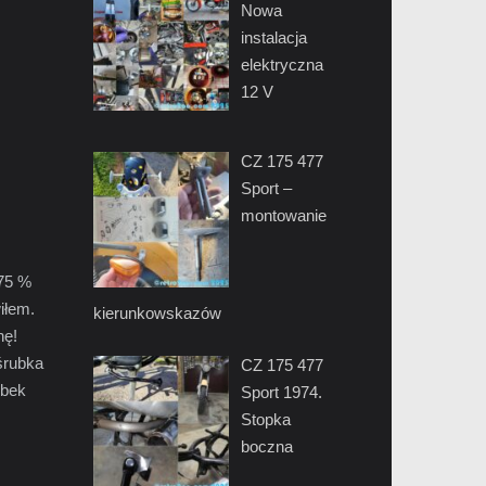
Nowa
instalacja
elektryczna
12 V
CZ 175 477
Sport –
montowanie
 75 %
iłem.
kierunkowskazów
nę!
 śrubka
CZ 175 477
ubek
Sport 1974.
Stopka
boczna