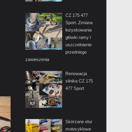
CZ 175 477
Sport. Zmiana
łożyskowania
główki ramy i
uszczelnienie
przedniego
zawieszenia
Renowacja
silnika CZ 175
477 Sport
Skórzane etui
motocyklowe