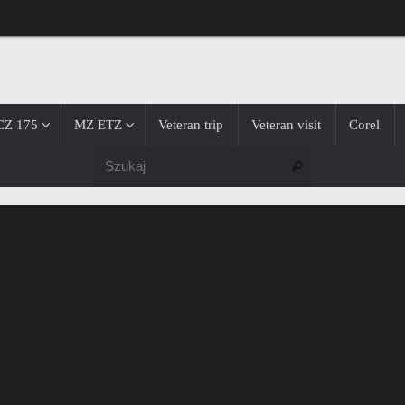
CZ 175
MZ ETZ
Veteran trip
Veteran visit
Corel
Szukaj dla:
Szukaj