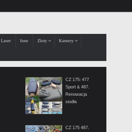
Laser
Inne
Zloty
Kamery
CZ 175: 477
Sport & 487.
Renowacja
siodła
CZ 175 487.