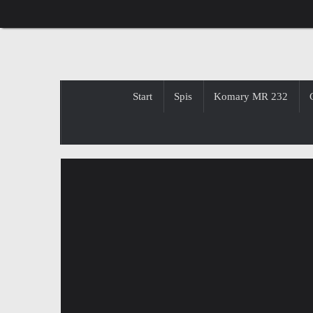
Przejdź
do
treści
Przejdź
Start
Spis
Komary MR 232
do
treści