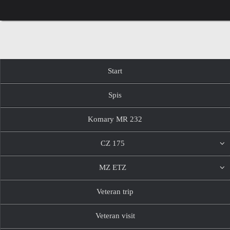
Przejdź
do
treści
Przejdź
Start
do
treści
Spis
Komary MR 232
CZ 175
MZ ETZ
Veteran trip
Veteran visit