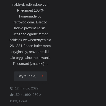
naklejek odblaskowych
Pneumant 100 %
homemade by
retro2oo.com. Bardzo
ładnie prezentują się.
Jeszcze ogarnę temat
naklejek wewnętrznych dla
26 i 32 l. Jeden kufer mam
oryginalny, reszta repliki,
ale oryginalne mocowania
Pneumant (znaczki)…
Czytaj dalej…
12 marca, 2022
150 z 1990
,
250 z
1983
,
Corel