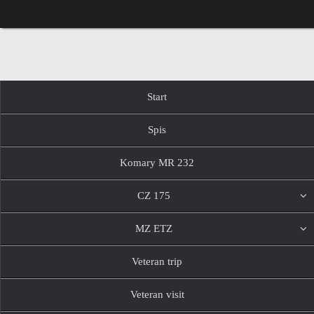
Przejdź
do
treści
Przejdź
Start
do
treści
Spis
Komary MR 232
CZ 175
MZ ETZ
Veteran trip
Veteran visit