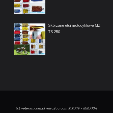
Skórzane etui motocyklowe MZ
TS 250
(c) veteran.com.pl retro2oo.com MMXIV - MMXXVI