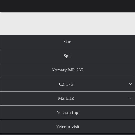
Przejdź
do
treści
Przejdź
Start
do
treści
Spis
Komary MR 232
CZ 175
MZ ETZ
Veteran trip
Veteran visit