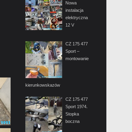
Nowa
instalacja
elektryczna
12 V
CZ 175 477
Sport –
montowanie
kierunkowskazów
CZ 175 477
Sport 1974.
Stopka
boczna