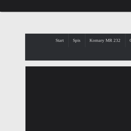
Przejdź
do
treści
Przejdź
Start
Spis
Komary MR 232
do
treści