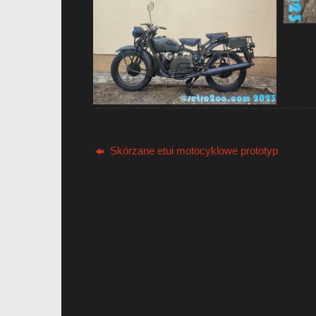
Skórzane etui motocyklowe prototyp