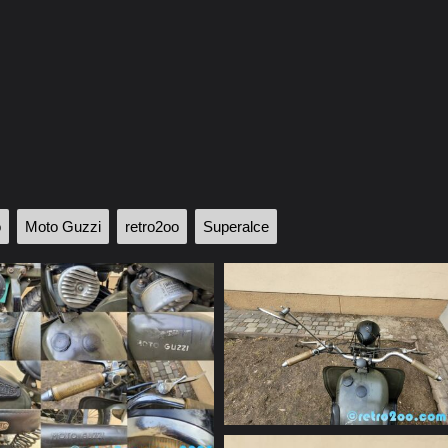
o
Moto Guzzi
retro2oo
Superalce