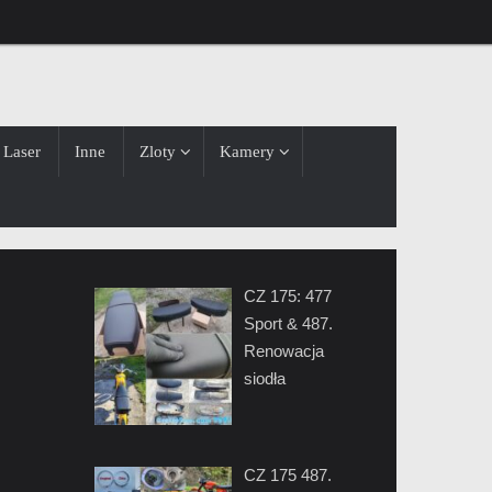
Laser
Inne
Zloty
Kamery
CZ 175: 477
Sport & 487.
Renowacja
siodła
CZ 175 487.