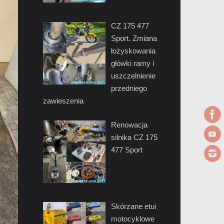
CZ 175 477
Sport. Zmiana
łożyskowania
główki ramy i
uszczelnienie
przedniego
zawieszenia
Renowacja
silnika CZ 175
477 Sport
Skórzane etui
motocyklowe