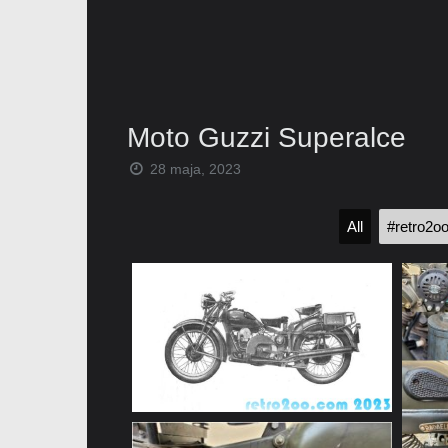
Moto Guzzi Superalce
28 maja, 2023
All
#retro2o