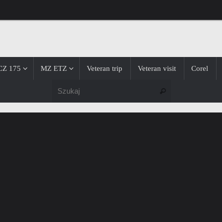
CZ 175
MZ ETZ
Veteran trip
Veteran visit
Corel
Szukaj dla:
Szukaj