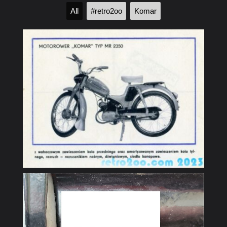
All
#retro2oo
Komar