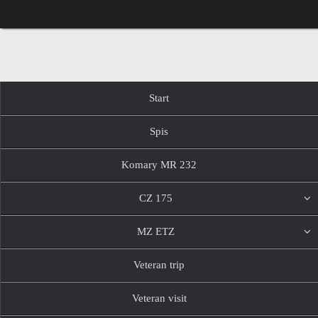
Przejdź
do
treści
Przejdź
Start
do
treści
Spis
Komary MR 232
CZ 175
MZ ETZ
Veteran trip
Veteran visit