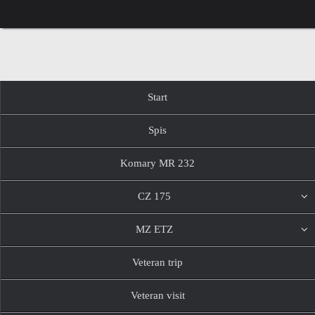
Przejdź
do
treści
Przejdź
Start
do
treści
Spis
Komary MR 232
CZ 175
MZ ETZ
Veteran trip
Veteran visit