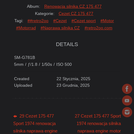
Album:
Renowacja silnika CZ 175 477
Kategorie:
Cezet CZ 175 477
Tagi:
##retro2oo
#Cezet
#Cezet sport
#Motor
#Motorrad
#Naprawa silnika CZ
#retro2oo.com
DETAILS
SM-G781B
5mm
/
ƒ/1.8
/
1/50s
/
ISO 500
Created
22 Stycznia, 2025
Uploaded
23 Grudnia, 2025
29 Cezet 175 477
27 Cezet 175 477 Sport
Sport 1974 renowacja
1974 renowacja silnika
silnika naprawa engine
naprawa engine motor