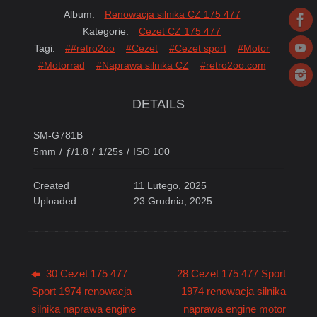
Album:
Renowacja silnika CZ 175 477
Kategorie:
Cezet CZ 175 477
Tagi:
##retro2oo
#Cezet
#Cezet sport
#Motor
#Motorrad
#Naprawa silnika CZ
#retro2oo.com
DETAILS
SM-G781B
5mm
/
ƒ/1.8
/
1/25s
/
ISO 100
Created
11 Lutego, 2025
Uploaded
23 Grudnia, 2025
30 Cezet 175 477
28 Cezet 175 477 Sport
Sport 1974 renowacja
1974 renowacja silnika
silnika naprawa engine
naprawa engine motor