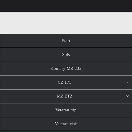
Przejdź
do
treści
Przejdź
Start
do
treści
Spis
Komary MR 232
CZ 175
MZ ETZ
Veteran trip
Veteran visit