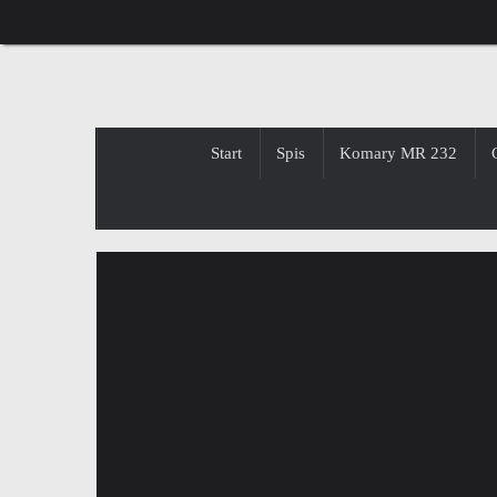
Przejdź
do
treści
Przejdź
Start
Spis
Komary MR 232
do
treści