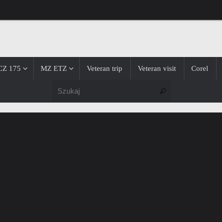
CZ 175
MZ ETZ
Veteran trip
Veteran visit
Corel
Szukaj dla:
Szukaj