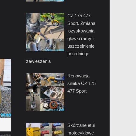
CZ 175 477
Sport. Zmiana
łożyskowania
główki ramy i
uszczelnienie
przedniego
zawieszenia
Renowacja
silnika CZ 175
477 Sport
Skórzane etui
motocyklowe