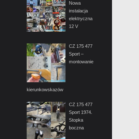
Nowa
instalacja
elektryczna
12 V
CZ 175 477
Sport –
montowanie
kierunkowskazów
CZ 175 477
Sport 1974.
Stopka
boczna