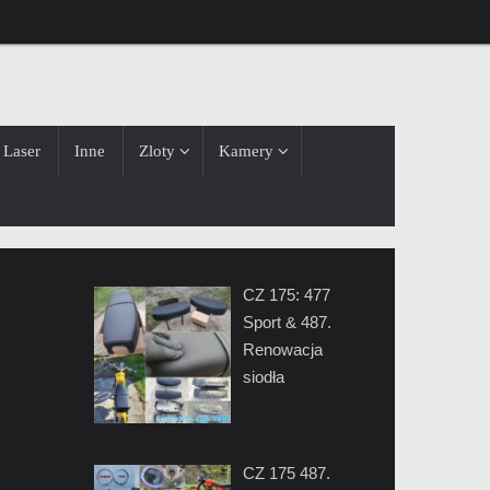
Laser
Inne
Zloty
Kamery
CZ 175: 477
Sport & 487.
Renowacja
siodła
CZ 175 487.