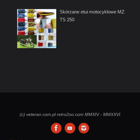
Skórzane etui motocyklowe MZ
TS 250
(c) veteran.com.pl retro2oo.com MMXIV - MMXXVI