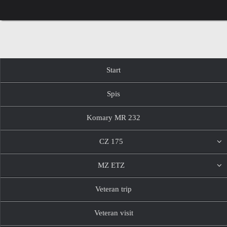
Przejdź
do
treści
Przejdź
Start
do
treści
Spis
Komary MR 232
CZ 175
MZ ETZ
Veteran trip
Veteran visit